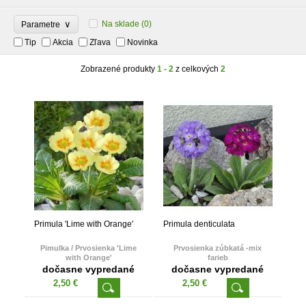
∨
Na sklade
(0)
Parametre
Tip
Akcia
Zľava
Novinka
Zobrazené produkty
1 - 2
z celkových
2
Primula 'Lime with Orange'
Primula denticulata
Pimulka / Prvosienka 'Lime
Prvosienka zúbkatá -mix
with Orange'
farieb
dočasne vypredané
dočasne vypredané
2,50 €
2,50 €