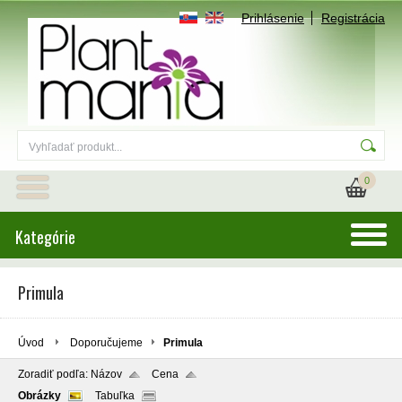
Prihlásenie
Registrácia
0
Kategórie
Primula
Úvod
Doporučujeme
Primula
Zoradiť podľa:
Názov
Cena
Obrázky
Tabuľka