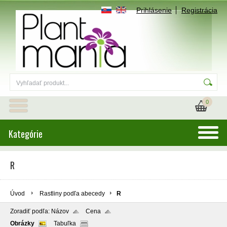
Prihlásenie
Registrácia
0
Kategórie
R
Úvod
Rastliny podľa abecedy
R
Zoradiť podľa:
Názov
Cena
Obrázky
Tabuľka