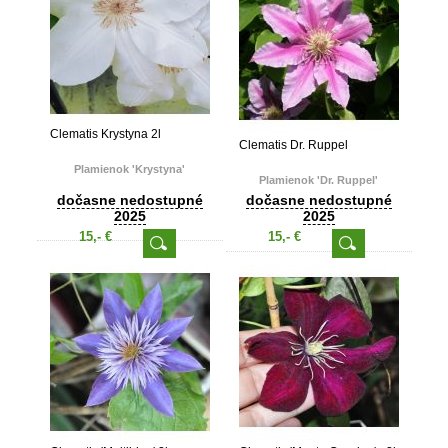
Clematis Krystyna 2l
Clematis Dr. Ruppel
Plamienok 'Krystyna'
Plamienok 'Dr. Ruppel'
dočasne nedostupné
dočasne nedostupné
2025
2025
15,- €
15,- €