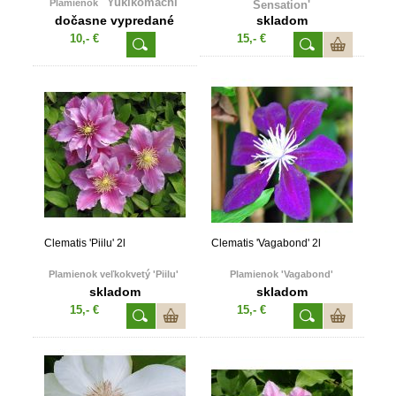
'Yukikomachi'
Plamienok
Sensation'
dočasne vypredané
skladom
10,- €
15,- €
Clematis 'Piilu' 2l
Clematis 'Vagabond' 2l
Plamienok veľkokvetý 'Piilu'
Plamienok 'Vagabond'
skladom
skladom
15,- €
15,- €