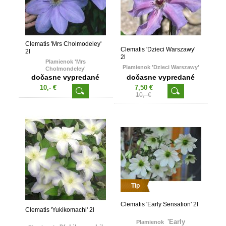
Clematis 'Mrs Cholmodeley'
Clematis 'Dzieci Warszawy'
2l
2l
Plamienok 'Mrs
Plamienok 'Dzieci Warszawy'
Cholmondeley'
dočasne vypredané
dočasne vypredané
10,- €
7,50 €
10,- €
Tip
Clematis 'Early Sensation' 2l
Clematis 'Yukikomachi' 2l
'Early
Plamienok