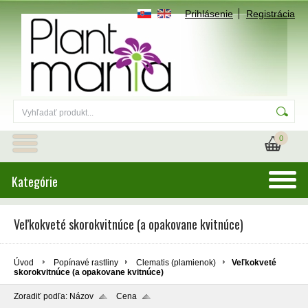
Prihlásenie
Registrácia
0
Kategórie
Veľkokveté skorokvitnúce (a opakovane kvitnúce)
Úvod
Popínavé rastliny
Clematis (plamienok)
Veľkokveté
skorokvitnúce (a opakovane kvitnúce)
Zoradiť podľa:
Názov
Cena