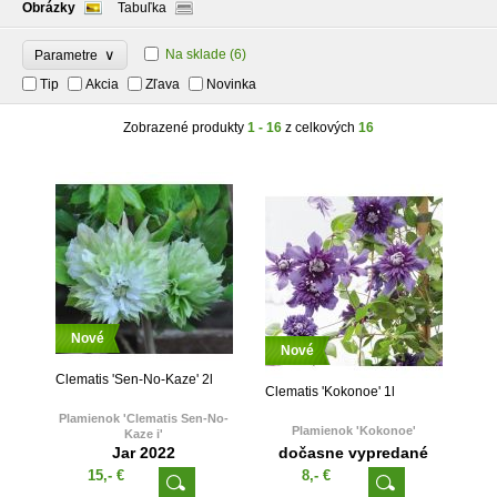
Obrázky
Tabuľka
∨
Na sklade
(6)
Parametre
Tip
Akcia
Zľava
Novinka
Zobrazené produkty
1 - 16
z celkových
16
Nové
Nové
Clematis 'Sen-No-Kaze' 2l
Clematis 'Kokonoe' 1l
Plamienok 'Clematis Sen-No-
Plamienok 'Kokonoe'
Kaze i'
Jar 2022
dočasne vypredané
15,- €
8,- €