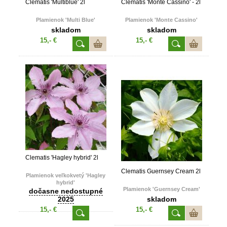
Clematis 'Multiblue' 2l
Clematis 'Monte Cassino' - 2l
Plamienok 'Multi Blue'
Plamienok 'Monte Cassino'
skladom
skladom
15,- €
15,- €
Clematis 'Hagley hybrid' 2l
Clematis Guernsey Cream 2l
Plamienok veľkokvetý 'Hagley
hybrid'
Plamienok 'Guernsey Cream'
dočasne nedostupné
2025
skladom
15,- €
15,- €