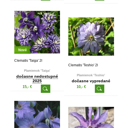
Nové
Clematis 'Taiga' 2l
Clematis 'Teshio' 2l
Plamienok 'Taiga'
Plamienok 'Teshio'
dočasne nedostupné
2025
dočasne vypredané
15,- €
10,- €