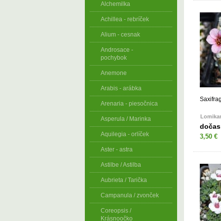
Alchemilka
Achillea - rebríček
Alium - cesnak
Androsace -
pochybok
Anemone
Arabis - arábka
Saxifrag
Arenaria - piesočnica
Lomikam
Asperula / Marinka
dočas
Aquilegia - orlíček
3,50 €
Aster - astra
Astilbe / Astilba
Aubrieta / Tarička
Campanula / zvonček
Coreopsis /
Krásnoočko