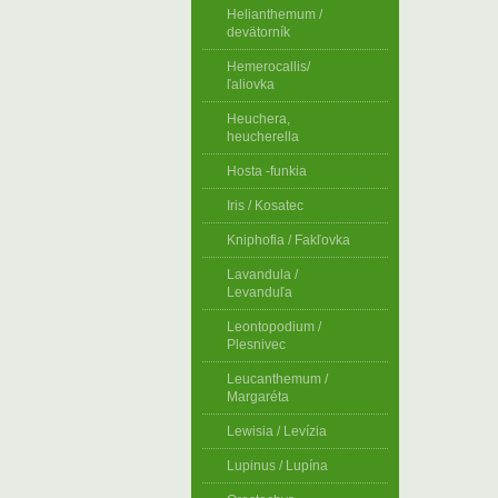
Helianthemum /
devätorník
Hemerocallis/
ľaliovka
Heuchera,
heucherella
Hosta -funkia
Iris / Kosatec
Kniphofia / Fakľovka
Lavandula /
Levanduľa
Leontopodium /
Plesnivec
Leucanthemum /
Margaréta
Lewisia / Levízia
Lupinus / Lupína