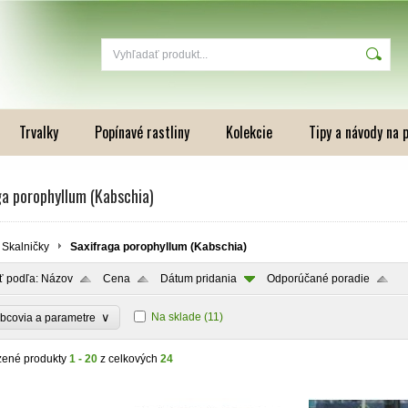
Trvalky
Popínavé rastliny
Kolekcie
Tipy a návody na 
ga porophyllum (Kabschia)
Skalničky
Saxifraga porophyllum (Kabschia)
ť podľa:
Názov
Cena
Dátum pridania
Odporúčané poradie
∨
Na sklade
(11)
bcovia a parametre
zené produkty
1 - 20
z celkových
24