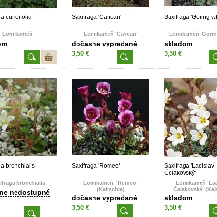
ga cuneifolia
Saxifraga 'Cancan'
Saxifraga 'Goring wh
Lomikameň
Lomikameň 'Cancan'
Lomikameň 'Gorin
om
dočasne vypredané
skladom
3,50 €
3,50 €
ga bronchialis
Saxifraga 'Romeo'
Saxifraga 'Ladislav
Čelakovský'
ifraga bronchialis
Lomikameň 'Romeo'
Lomikameň 'Lad
(Kabschia)
Čelakovský' (Kab
ne nedostupné
dočasne vypredané
skladom
3,50 €
3,50 €