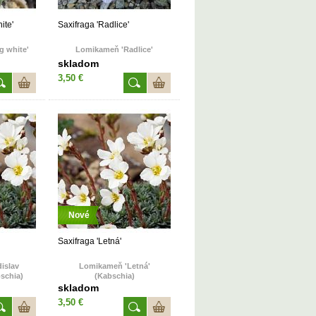
ite'
Saxifraga 'Radlice'
g white'
Lomikameň 'Radlice'
skladom
3,50 €
Nové
Saxifraga 'Letná'
islav
Lomikameň 'Letná'
schia)
(Kabschia)
skladom
3,50 €