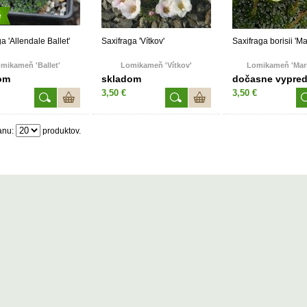
é
a 'Allendale Ballet'
Saxifraga 'Vítkov'
Saxifraga borisii 'M
mikameň 'Ballet'
Lomikameň 'Vítkov'
Lomikameň 'Mar
om
skladom
dočasne vypre
3,50 €
3,50 €
anu:
produktov.