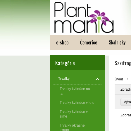
e-shop
Čemerice
Skalničky
Kategórie
Saxifra
Trvalky
Úvod
Trvalky kvitnúce na
Zoradi
jar
Výro
Trvalky kvitnúce v lete
Trvalky kvitnúce v
Zobra
zime
Trvalky okrasné
listom