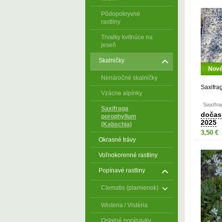
Pôdopokryvné
rastliny
Trvalky kvitnúce na
jeseň
Skalničky
Nov
Nenáročné skalničky
Saxifra
Vzácne alpínky
Saxifra
Saxifraga
dočas
porophyllum
2025
(Kabschia)
3,50 €
Okrasné trávy
Voľnokorenné rastliny
Popínavé rastliny
Clematis (plamienok)
Wisteria / Vistéria
Ostatné popínavky