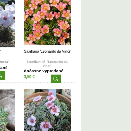
'
Saxifraga 'Leonardo da Vinci'
hurka'
Lomikameň 'Leonardo da
Vinci'
dané
dočasne vypredané
3,50 €