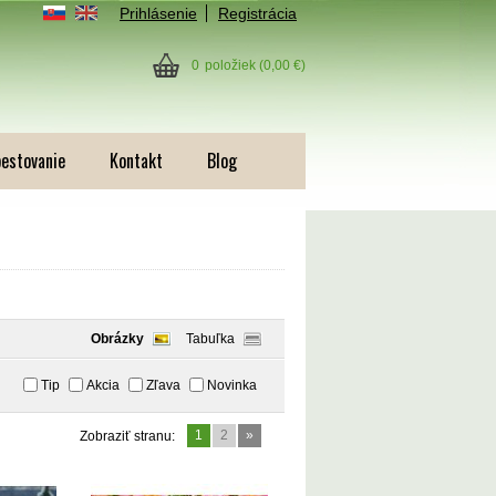
Prihlásenie
Registrácia
0
položiek
(0,00 €)
pestovanie
Kontakt
Blog
Obrázky
Tabuľka
Tip
Akcia
Zľava
Novinka
1
2
»
Zobraziť stranu: