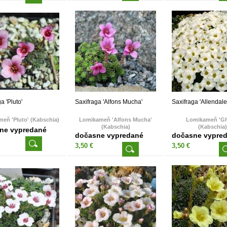
a 'Pluto'
Saxifraga 'Alfons Mucha'
Saxifraga 'Allendale
eň 'Pluto' (Kabschia)
Lomikameň 'Alfons Mucha'
Lomikameň 'Gh
(Kabschia)
(Kabschia)
ne vypredané
dočasne vypredané
dočasne vypre
3,50 €
3,50 €