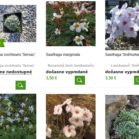
é
ga cochlearis 'Servac'
Saxifraga marginata
Saxifraga 'Sněhurka
ga cochlearis 'Servac'
Botanický druh lomikameňa
Lomikameň 'Sně
ne nedostupné
dočasne vypredané
dočasne vypre
3,50 €
3,50 €