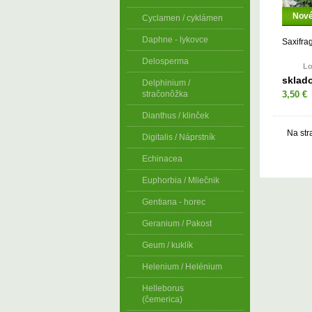
Nov
Cyclamen / cyklámen
Daphne - lykovce
Saxifrag
Delosperma
Lo
sklad
Delphinium /
stračonôžka
3,50 €
Dianthus / klinček
Na str
Digitalis / Náprstník
Echinacea
Euphorbia / Mliečnik
Gentiana - horec
Geranium / Pakost
Geum / kuklík
Helenium / Helénium
Helleborus
(čemerica)