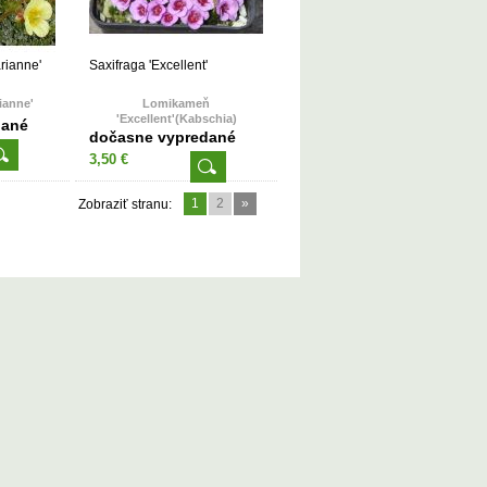
arianne'
Saxifraga 'Excellent'
ianne'
Lomikameň
'Excellent'(Kabschia)
dané
dočasne vypredané
3,50 €
1
2
»
Zobraziť stranu: