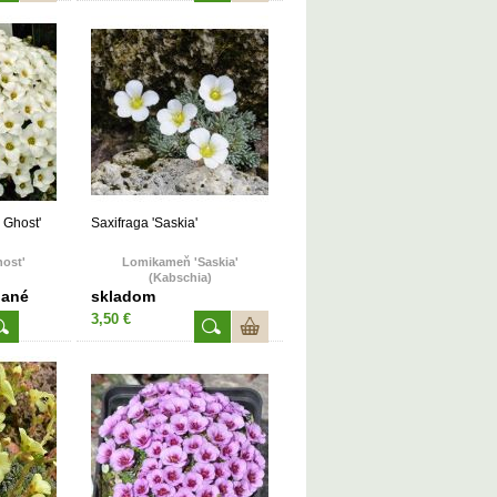
 Ghost'
Saxifraga 'Saskia'
ost'
Lomikameň 'Saskia'
(Kabschia)
dané
skladom
3,50 €