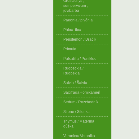
Orostachys ,
sempervivum ,
jovibarba
Paeonia / pivónia
Phlox -flox
Penstemon / Dračík
Primula
Pulsatilla / Poniklec
Rudbeckia /
Rudbekia
Salvia / Šalvia
Saxifraga -lomikameň
Sedum / Rozchodník
Silene / Silenka
Thymus / Materina
dúška
Veronica/ Veronika