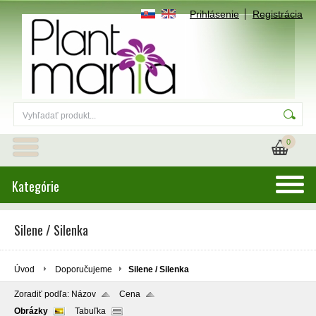
Prihlásenie
Registrácia
0
Kategórie
Silene / Silenka
Úvod
Doporučujeme
Silene / Silenka
Zoradiť podľa:
Názov
Cena
Obrázky
Tabuľka